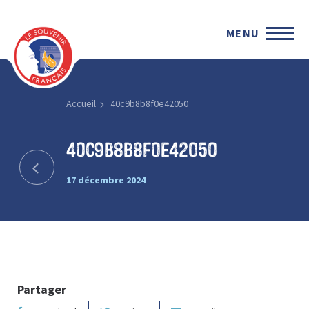
MENU
Accueil
40c9b8b8f0e42050
40c9b8b8f0e42050
17 décembre 2024
Partager