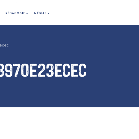
PÉDAGOGIE
MÉDIAS
ecec
8970e23ecec