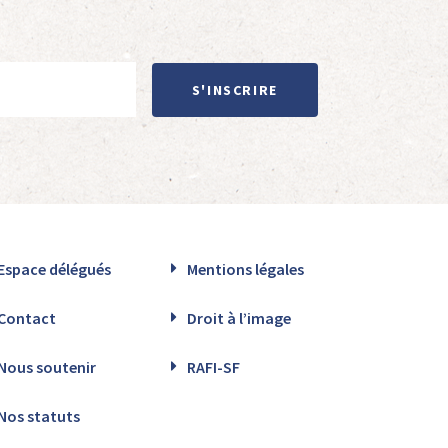
S'INSCRIRE
Espace délégués
Mentions légales
Contact
Droit à l’image
Nous soutenir
RAFI-SF
Nos statuts