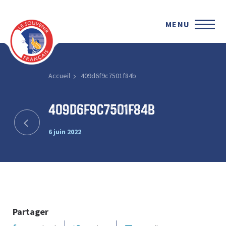
MENU
Accueil
409d6f9c7501f84b
409d6f9c7501f84b
6 juin 2022
Partager