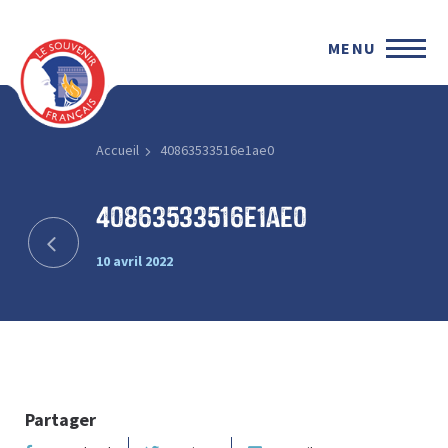
MENU
Accueil
40863533516e1ae0
40863533516e1ae0
10 avril 2022
Partager