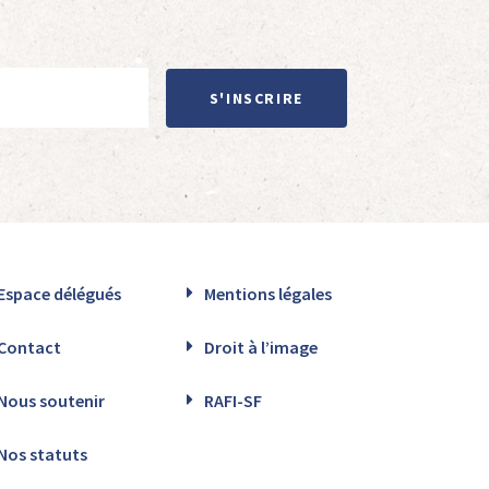
S'INSCRIRE
Espace délégués
Mentions légales
Contact
Droit à l’image
Nous soutenir
RAFI-SF
Nos statuts