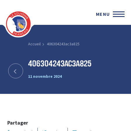
MENU
Accueil
406304243ac3a825
406304243ac3a825
11 novembre 2024
Partager