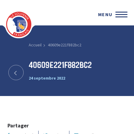
MENU
Accueil
40609e221f882bc2
40609e221f882bc2
24 septembre 2022
Partager