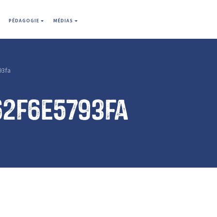
PÉDAGOGIE
MÉDIAS
93fa
62f6e5793fa