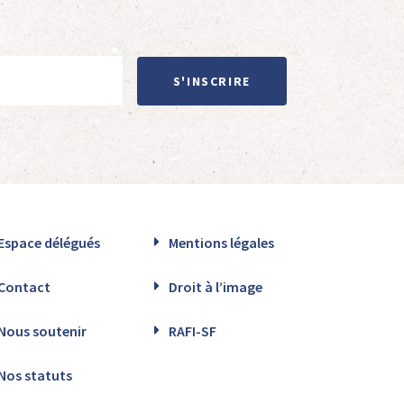
S'INSCRIRE
Espace délégués
Mentions légales
Contact
Droit à l’image
Nous soutenir
RAFI-SF
Nos statuts