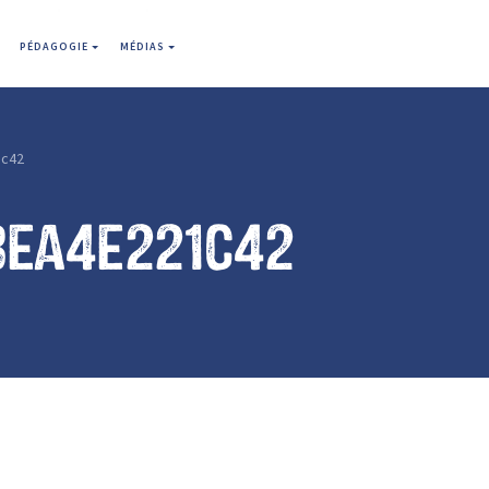
PÉDAGOGIE
MÉDIAS
1c42
8ea4e221c42