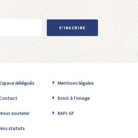
S'INSCRIRE
Espace délégués
Mentions légales
Contact
Droit à l’image
Nous soutenir
RAFI-SF
Nos statuts