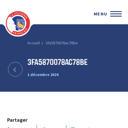
MENU
Accueil
3fa5870078ac78be
3fa5870078ac78be
1 décembre 2024
Partager