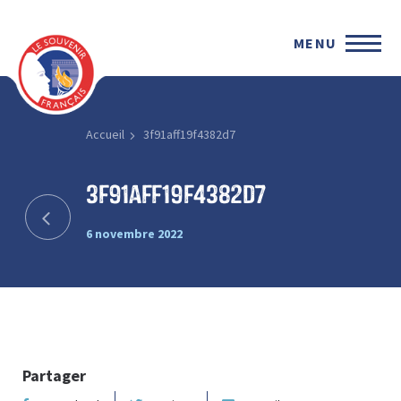
MENU
Accueil
3f91aff19f4382d7
3f91aff19f4382d7
6 novembre 2022
Partager