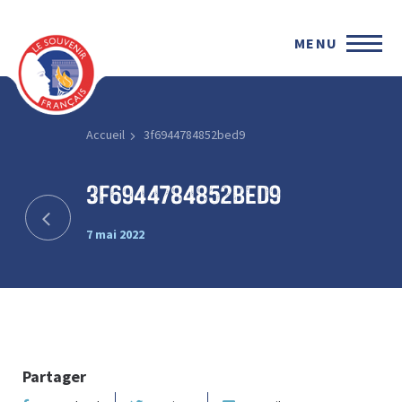
MENU
Accueil
3f6944784852bed9
3f6944784852bed9
7 mai 2022
Partager