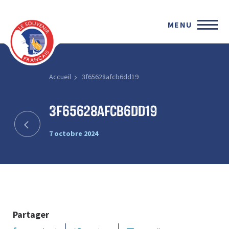
MENU
Accueil
3f65628afcb6dd19
3f65628afcb6dd19
7 octobre 2024
Partager