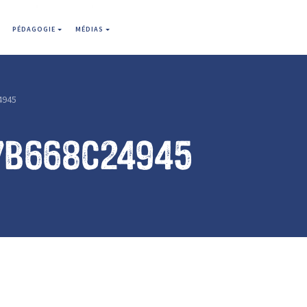
PÉDAGOGIE
MÉDIAS
4945
7b668c24945