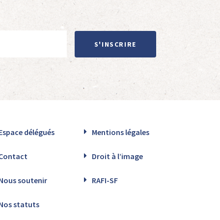
S'INSCRIRE
Espace délégués
Mentions légales
Contact
Droit à l’image
Nous soutenir
RAFI-SF
Nos statuts