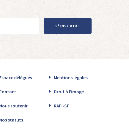
S'INSCRIRE
Espace délégués
Mentions légales
Contact
Droit à l’image
Nous soutenir
RAFI-SF
Nos statuts