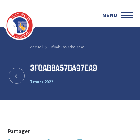
MENU
Accueil
3f0ab8a57da97ea9
3f0ab8a57da97ea9
7 mars 2022
Partager