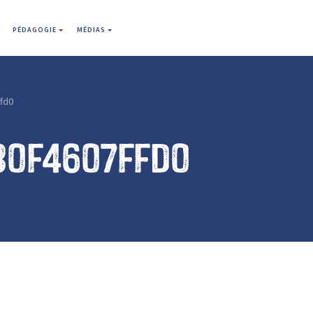
PÉDAGOGIE
MÉDIAS
fd0
30f4607ffd0