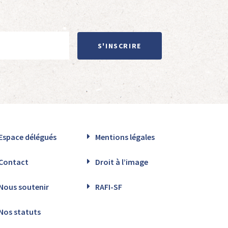
S'INSCRIRE
Espace délégués
Mentions légales
Contact
Droit à l’image
Nous soutenir
RAFI-SF
Nos statuts