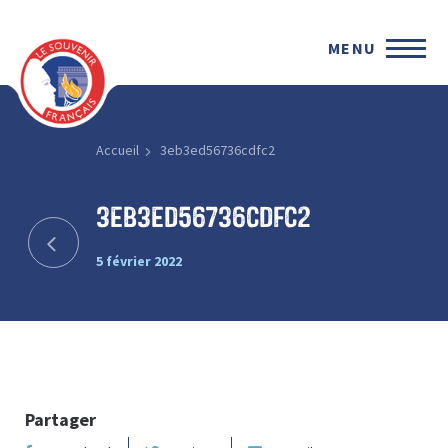
MENU
Accueil
3eb3ed56736cdfc2
3eb3ed56736cdfc2
5 février 2022
Partager