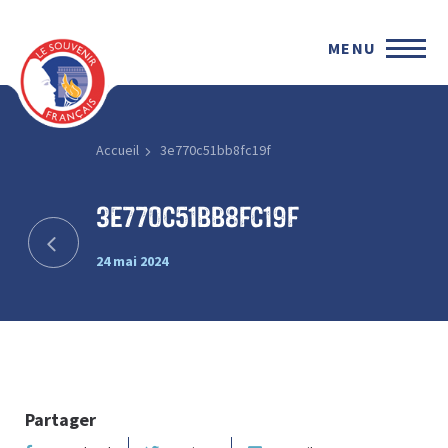
MENU
Accueil
3e770c51bb8fc19f
3e770c51bb8fc19f
24 mai 2024
Partager