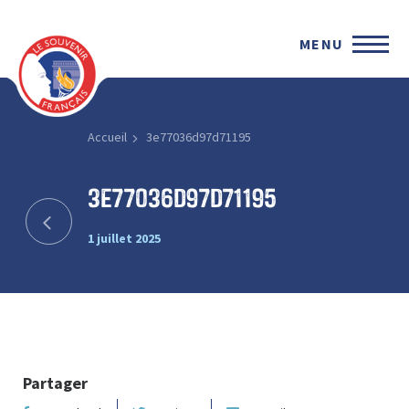
MENU
Accueil
3e77036d97d71195
3e77036d97d71195
1 juillet 2025
Partager