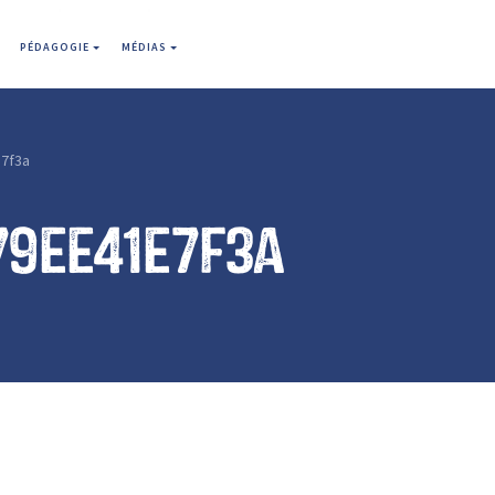
PÉDAGOGIE
MÉDIAS
7f3a
79ee41e7f3a