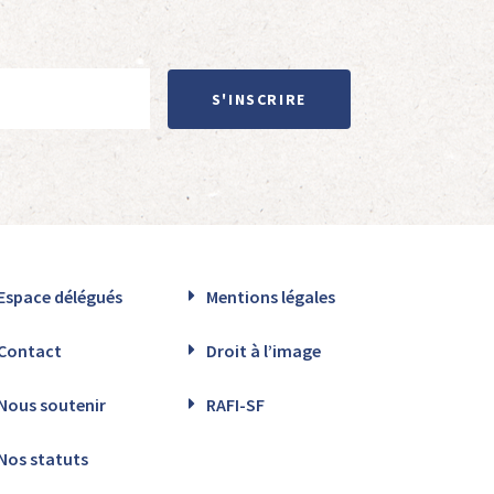
S'INSCRIRE
Espace délégués
Mentions légales
Contact
Droit à l’image
Nous soutenir
RAFI-SF
Nos statuts