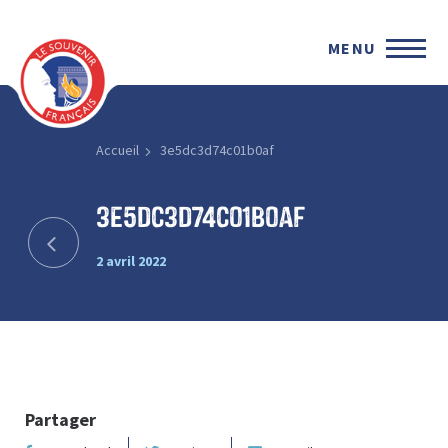
MENU
Accueil
3e5dc3d74c01b0af
3e5dc3d74c01b0af
2 avril 2022
Partager