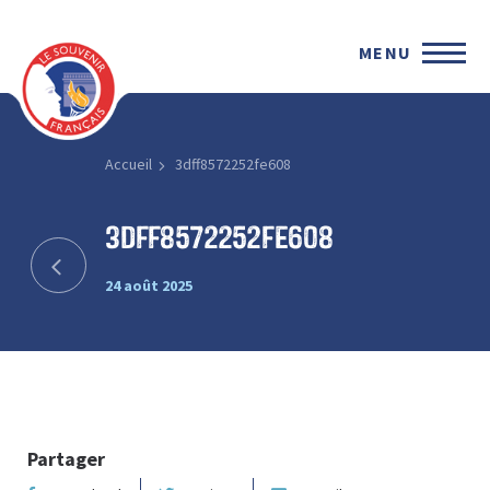
MENU
Accueil
3dff8572252fe608
3dff8572252fe608
24 août 2025
Partager