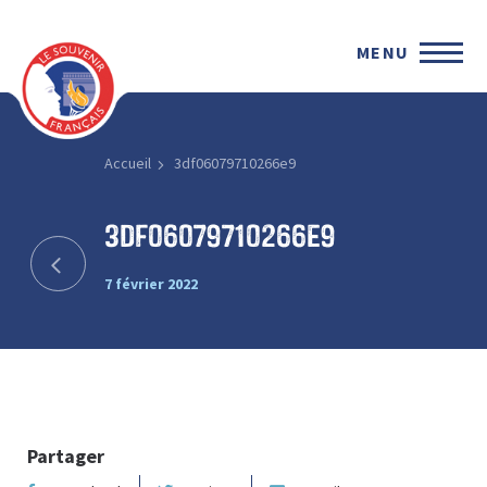
MENU
Accueil
3df06079710266e9
3df06079710266e9
7 février 2022
Partager