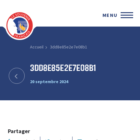
MENU
Accueil
3dd8e85e2e7e08b1
3dd8e85e2e7e08b1
20 septembre 2024
Partager