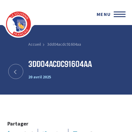
MENU
Accueil
3dd04acdc91604aa
3dd04acdc91604aa
20 avril 2025
Partager