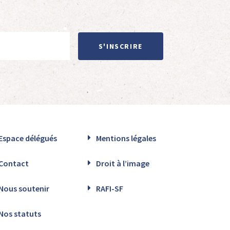
S'INSCRIRE
Espace délégués
Mentions légales
Contact
Droit à l’image
Nous soutenir
RAFI-SF
Nos statuts