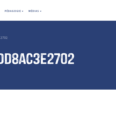
PÉDAGOGIE
MÉDIAS
2702
dd8ac3e2702