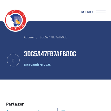
MENU
Accueil
3dc5a47fb7afb0dc
3dc5a47fb7afb0dc
8 novembre 2025
Partager