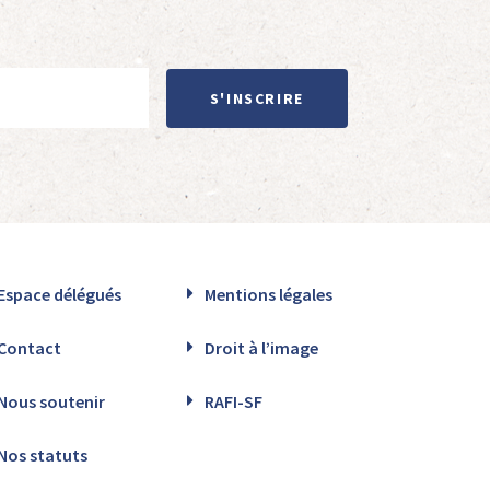
S'INSCRIRE
Espace délégués
Mentions légales
Contact
Droit à l’image
Nous soutenir
RAFI-SF
Nos statuts