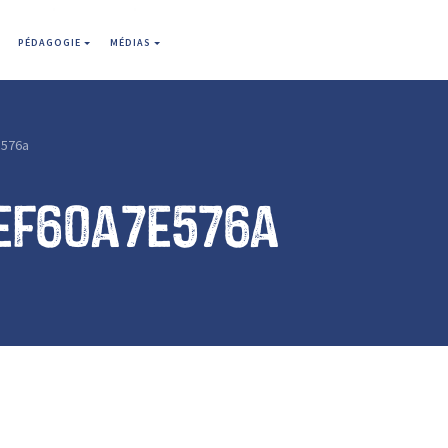
PÉDAGOGIE
MÉDIAS
576a
ef60a7e576a