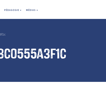
PÉDAGOGIE
MÉDIAS
3f1c
8c0555a3f1c