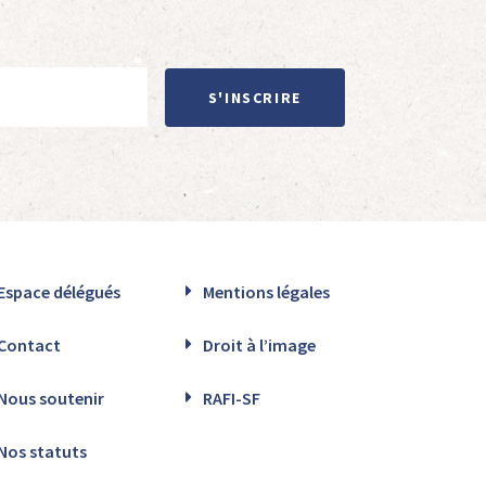
S'INSCRIRE
Espace délégués
Mentions légales
Contact
Droit à l’image
Nous soutenir
RAFI-SF
Nos statuts