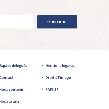
S'INSCRIRE
Espace délégués
Mentions légales
Contact
Droit à l’image
Nous soutenir
RAFI-SF
Nos statuts