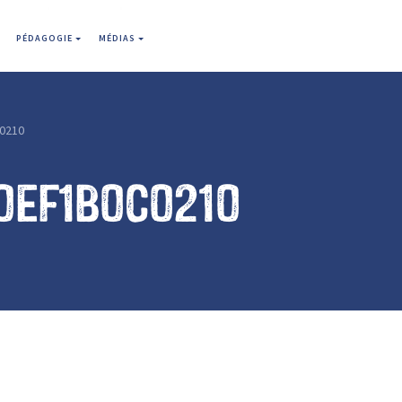
PÉDAGOGIE
MÉDIAS
0210
0ef1b0c0210