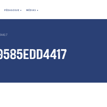
PÉDAGOGIE
MÉDIAS
d4417
9585edd4417