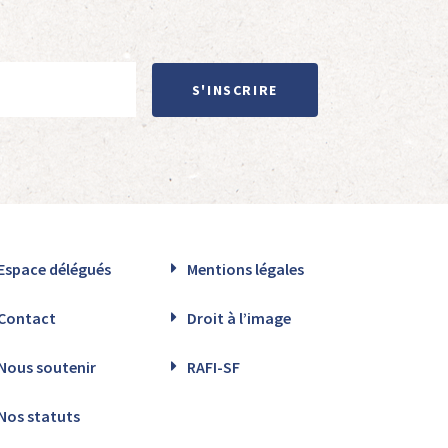
S'INSCRIRE
Espace délégués
Mentions légales
Contact
Droit à l’image
Nous soutenir
RAFI-SF
Nos statuts