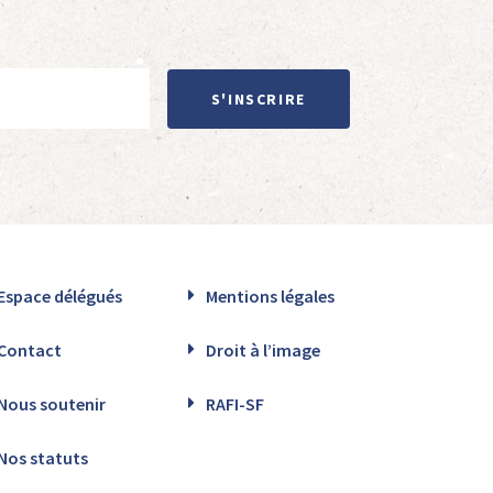
S'INSCRIRE
Espace délégués
Mentions légales
Contact
Droit à l’image
Nous soutenir
RAFI-SF
Nos statuts