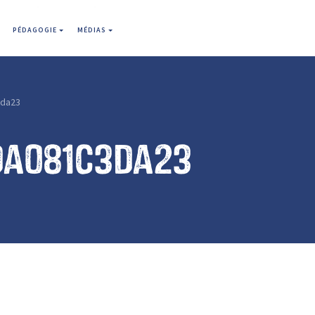
PÉDAGOGIE
MÉDIAS
da23
da081c3da23