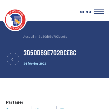
MENU
Accueil
3d50d69e702bce8c
3d50d69e702bce8c
24 février 2022
Partager