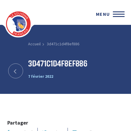
MENU
Accueil
3d471c1d4f8ef886
3d471c1d4f8ef886
7 février 2022
Partager