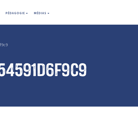
PÉDAGOGIE
MÉDIAS
f9c9
54591d6f9c9