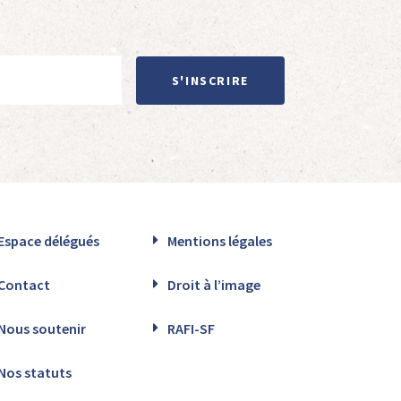
S'INSCRIRE
Espace délégués
Mentions légales
Contact
Droit à l’image
Nous soutenir
RAFI-SF
Nos statuts