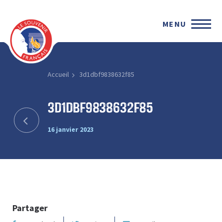
MENU
Accueil
3d1dbf9838632f85
3d1dbf9838632f85
16 janvier 2023
Partager