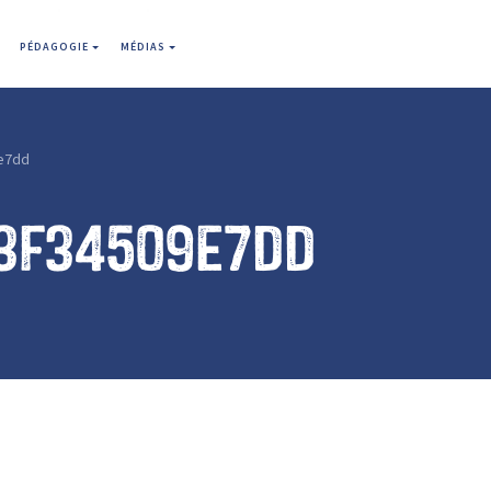
PÉDAGOGIE
MÉDIAS
e7dd
3f34509e7dd