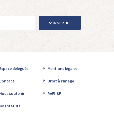
S'INSCRIRE
Espace délégués
Mentions légales
Contact
Droit à l’image
Nous soutenir
RAFI-SF
Nos statuts