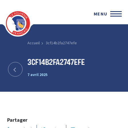
MENU
Accueil
3cf14b2fa2747efe
3cf14b2fa2747efe
7 avril 2025
Partager