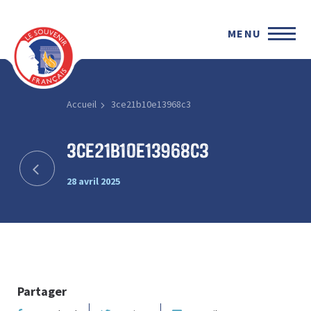
MENU
Accueil
3ce21b10e13968c3
3ce21b10e13968c3
28 avril 2025
Partager