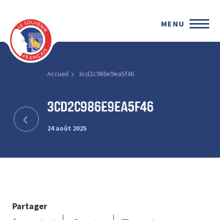
MENU
Accueil
3cd2c986e9ea5f46
3cd2c986e9ea5f46
24 août 2025
Partager