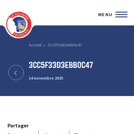
MENU
Accueil
3cc5f33d3ebb0c47
3cc5f33d3ebb0c47
14 novembre 2025
Partager