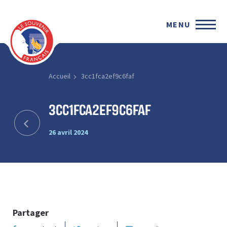
MENU
Accueil
3cc1fca2ef9c6faf
3cc1fca2ef9c6faf
26 avril 2024
Partager