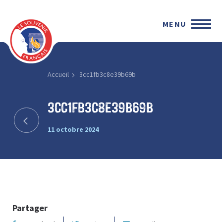
MENU
Accueil
3cc1fb3c8e39b69b
3cc1fb3c8e39b69b
11 octobre 2024
Partager