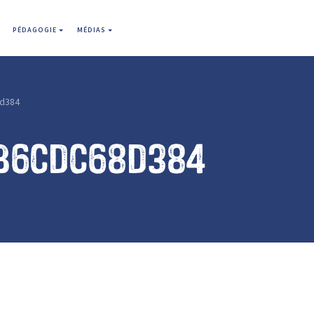
PÉDAGOGIE
MÉDIAS
d384
b6cdc68d384