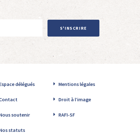
S'INSCRIRE
Espace délégués
Mentions légales
Contact
Droit à l’image
Nous soutenir
RAFI-SF
Nos statuts