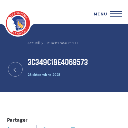
MENU
Accueil
3c349c1be4069573
3c349c1be4069573
25 décembre 2025
Partager