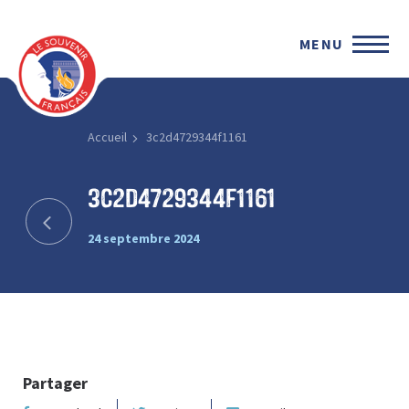
MENU
Accueil
3c2d4729344f1161
3c2d4729344f1161
24 septembre 2024
Partager