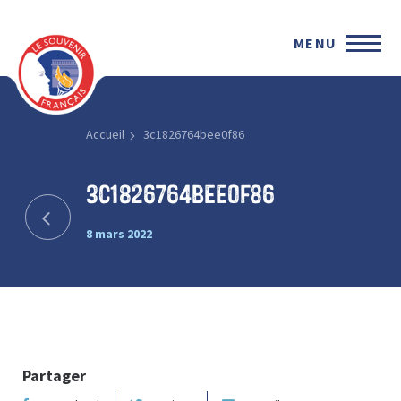
MENU
Accueil
3c1826764bee0f86
3c1826764bee0f86
8 mars 2022
Partager