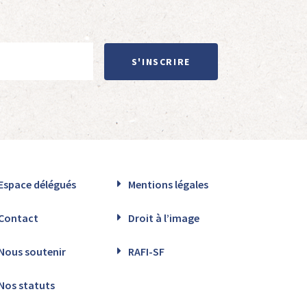
S'INSCRIRE
Espace délégués
Mentions légales
Contact
Droit à l’image
Nous soutenir
RAFI-SF
Nos statuts