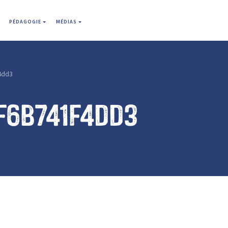
PÉDAGOGIE
MÉDIAS
4dd3
f6b741f4dd3