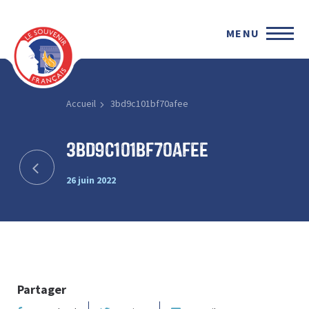
MENU
Accueil
3bd9c101bf70afee
3bd9c101bf70afee
26 juin 2022
Partager